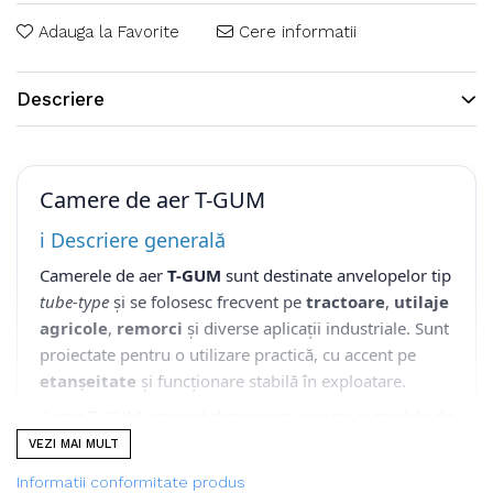
Adauga la Favorite
Cere informatii
Descriere
Camere de aer T-GUM
ℹ️ Descriere generală
Camerele de aer
T-GUM
sunt destinate anvelopelor tip
tube-type
și se folosesc frecvent pe
tractoare
,
utilaje
agricole
,
remorci
și diverse aplicații industriale. Sunt
proiectate pentru o utilizare practică, cu accent pe
etanșeitate
și funcționare stabilă în exploatare.
Gama T-GUM acoperă dimensiuni variate și modele de
valve utilizate în agricultură, fiind o soluție potrivită
VEZI MAI MULT
atunci când ai nevoie de o cameră de aer fiabilă
Informatii conformitate produs